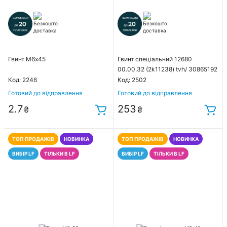
Гвинт М6х45
Гвинт спеціальний 12680
00.00.32 (2k11238) tvh/ 30865192
Balkancar
Код: 2246
Код: 2502
Готовий до відправлення
Готовий до відправлення
2.7
253
₴
₴
ТОП ПРОДАЖІВ
НОВИНКА
ТОП ПРОДАЖІВ
НОВИНКА
ВИБІР LF
ТІЛЬКИ В LF
ВИБІР LF
ТІЛЬКИ В LF