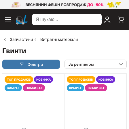
Знайти
Запчастини
Витратні матеріали
Гвинти
Фільтри
ТОП ПРОДАЖІВ
НОВИНКА
ТОП ПРОДАЖІВ
НОВИНКА
ВИБІР LF
ТІЛЬКИ В LF
ВИБІР LF
ТІЛЬКИ В LF