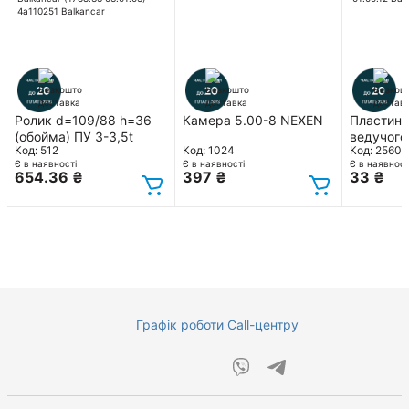
Ролик d=109/88 h=36
Камера 5.00-8 NEXEN
Пластина
(обойма) ПУ 3-3,5t
ведучого
Код: 512
Код: 1024
Код: 2560
Balkancar (1788.33
6140 01.0
Є в наявності
Є в наявності
Є в наявност
03.01.03) 4a110251
Balkanca
654.36
₴
397
₴
33
₴
Balkancar
Графік роботи Call-центру